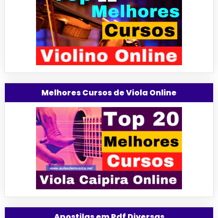
Melhores Cursos de Viola Online
Apostilas em Pdf Diversas