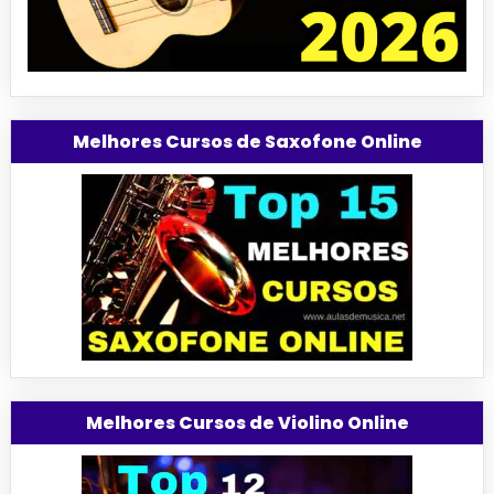
Melhores Cursos de Saxofone Online
Melhores Cursos de Violino Online