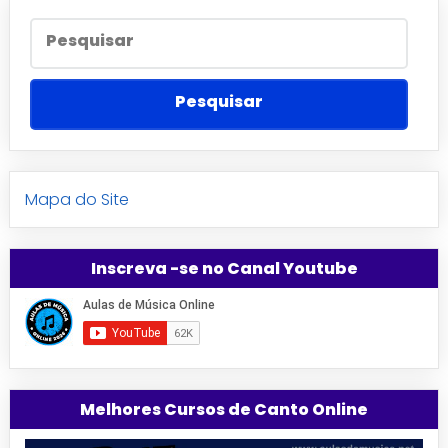
Violoncelo
Gaita de Boca
Pandeiro
Escaleta
Mapa do Site
Flauta Transversal
Inscreva -se no Canal Youtube
Tuba
Flauta Doce
Melhores Cursos de Canto Online