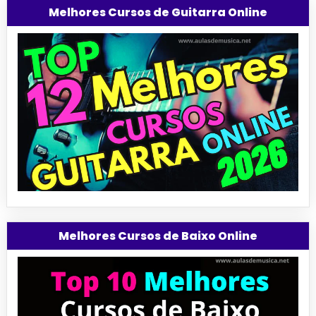
Melhores Cursos de Guitarra Online
Melhores Cursos de Baixo Online