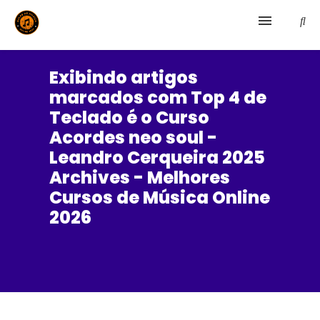
Home
Exibindo artigos
marcados com
Top 4 de
Canto
Teclado é o Curso
Acordes neo soul -
Teclado
Leandro Cerqueira 2025
Archives - Melhores
Violão
Cursos de Música Online
2026
Guitarra
Baixo
Bandolim