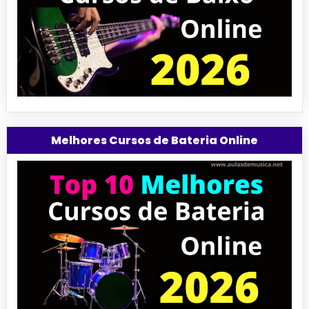
Melhores Cursos de Bateria Online