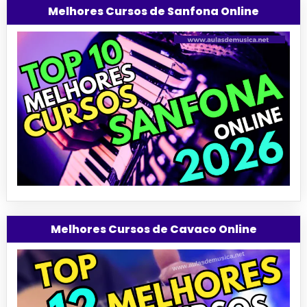
Melhores Cursos de Sanfona Online
Melhores Cursos de Cavaco Online