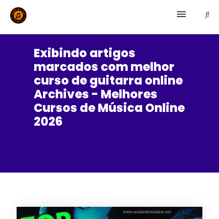
Home
Exibindo artigos
marcados com
melhor
Canto
curso de guitarra online
Archives - Melhores
Teclado
Cursos de Música Online
2026
Violão
Guitarra
Baixo
Bandolim