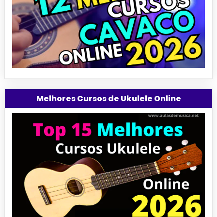
Melhores Cursos de Ukulele Online