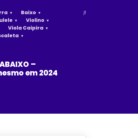
rra
Baixo
ulele
Violino
Viola Caipira
scaleta
ABAIXO –
 mesmo em 2024