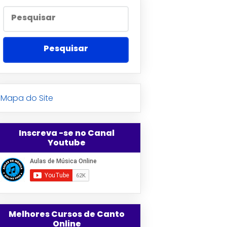
Mapa do Site
Inscreva -se no Canal
Youtube
Melhores Cursos de Canto
Online