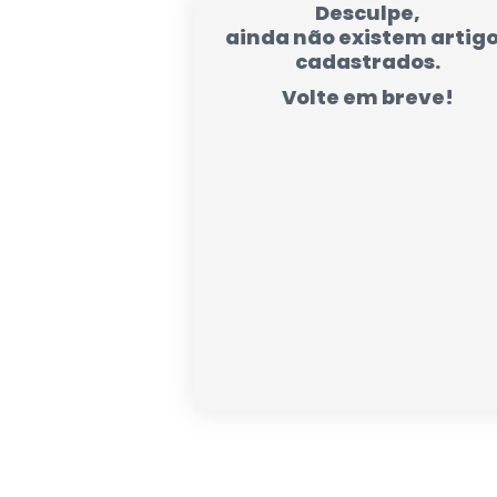
Desculpe,
ainda não existem artig
cadastrados.
Volte em breve!