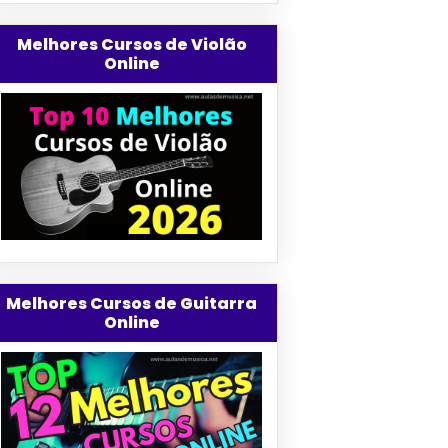
Melhores Cursos de Violão
Online
Melhores Cursos de Guitarra
Online