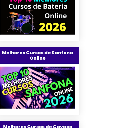
Melhores Cursos de Sanfona
Online
Melhores Cursos de Cavaco