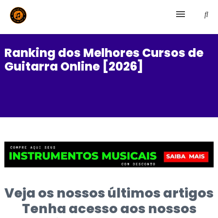
Home
Ranking dos Melhores Cursos de
Guitarra Online [2026]
Canto
Teclado
Violão
Guitarra
Baixo
Veja os nossos últimos artigos
Bandolim
Tenha acesso aos nossos