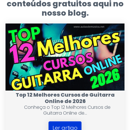
conteúdos gratuitos aqui no
Bateria
nosso blog.
Cavaco e Banjo
Ukulele
Violino
Mixagem …
Sanfona
Sax
Top 12 Melhores Cursos de Guitarra
Online de 2026
Conheça o Top 12 Melhores Cursos de
Trompete
Guitarra Online de...
Viola Caipira
Ler artigo